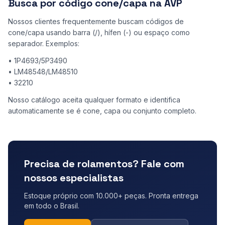
Busca por código cone/capa na AVP
Nossos clientes frequentemente buscam códigos de
cone/capa usando barra (/), hífen (-) ou espaço como
separador. Exemplos:
• 1P4693/5P3490
• LM48548/LM48510
• 32210
Nosso catálogo aceita qualquer formato e identifica
automaticamente se é cone, capa ou conjunto completo.
Precisa de rolamentos? Fale com
nossos especialistas
Estoque próprio com 10.000+ peças. Pronta entrega
em todo o Brasil.